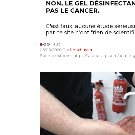
NON, LE GEL DÉSINFECTA
PAS LE CANCER.
C'est faux, aucune étude sérieu
par ce site n'ont "rien de scientif
Faux
05/03/2020 Par
hoaxbuster
Source externe : https://factuel.afp.com/non-le