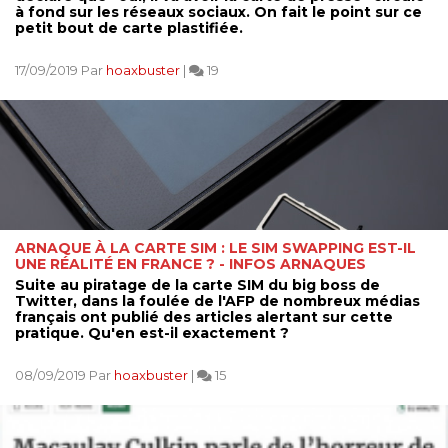
à fond sur les réseaux sociaux. On fait le point sur ce
petit bout de carte plastifiée.
17/09/2019 Par
hoaxbuster
|
19
ARNAQUE À LA CARTE SIM : LE SIM SWAPPING EST-IL
UNE RÉALITÉ EN FRANCE ? - INFOS ARNAQUES
Suite au piratage de la carte SIM du big boss de
Twitter, dans la foulée de l'AFP de nombreux médias
français ont publié des articles alertant sur cette
pratique. Qu'en est-il exactement ?
08/09/2019 Par
hoaxbuster
|
15