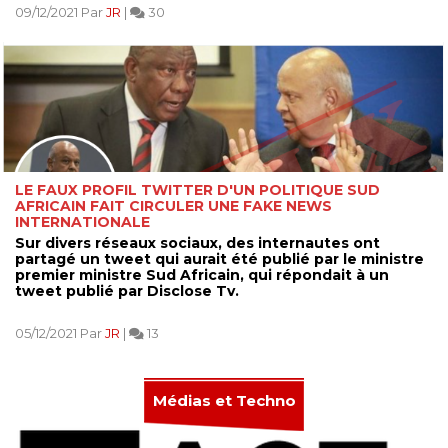
09/12/2021 Par
JR
|
30
LE FAUX PROFIL TWITTER D'UN POLITIQUE SUD
AFRICAIN FAIT CIRCULER UNE FAKE NEWS
INTERNATIONALE
Sur divers réseaux sociaux, des internautes ont
partagé un tweet qui aurait été publié par le ministre
premier ministre Sud Africain, qui répondait à un
tweet publié par Disclose Tv.
05/12/2021 Par
JR
|
13
Médias et Techno