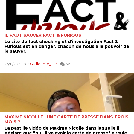
IL FAUT SAUVER FACT & FURIOUS
Le site de fact checking et d'investigation Fact &
Furious est en danger, chacun de nous a le pouvoir de
le sauver.
25/11/2021 Par
Guillaume_HB
|
36
MAXIME NICOLLE : UNE CARTE DE PRESSE DANS TROIS
MOIS ?
La pastille vidéo de Maxime Nicolle dans laquelle il
déclare que "oui, il va avoir la carte de presse" circule