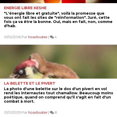
ENERGIE LIBRE KESHE
"L'énergie libre et gratuite", voilà la promesse que
vous ont fait les sites de "réinformation". Juré, cette
fois ça va être la bonne. Oui, mais en fait, non, comme
d'hab.
01/02/2016 Par
hoaxbuster
|
4
LA BELETTE ET LE PIVERT
La photo d'une belette sur le dos d'un pivert en vol
rend les internautes tout chamallow. Beaucoup moins
poétique, quand on comprend qu'il s'agit en fait d'un
combat à mort.
01/03/2015 Par
hoaxbuster
|
8