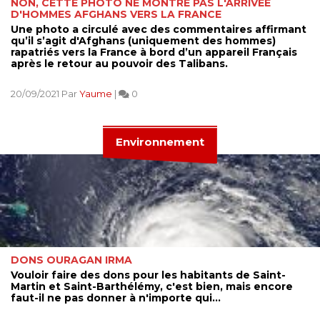
NON, CETTE PHOTO NE MONTRE PAS L'ARRIVÉE
D'HOMMES AFGHANS VERS LA FRANCE
Une photo a circulé avec des commentaires affirmant
qu’il s’agit d'Afghans (uniquement des hommes)
rapatriés vers la France à bord d’un appareil Français
après le retour au pouvoir des Talibans.
20/09/2021 Par
Yaume
|
0
Environnement
DONS OURAGAN IRMA
Vouloir faire des dons pour les habitants de Saint-
Martin et Saint-Barthélémy, c'est bien, mais encore
faut-il ne pas donner à n'importe qui...