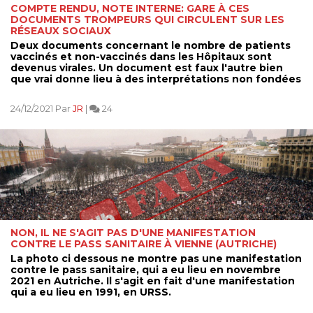
COMPTE RENDU, NOTE INTERNE: GARE À CES
DOCUMENTS TROMPEURS QUI CIRCULENT SUR LES
RÉSEAUX SOCIAUX
Deux documents concernant le nombre de patients
vaccinés et non-vaccinés dans les Hôpitaux sont
devenus virales. Un document est faux l'autre bien
que vrai donne lieu à des interprétations non fondées
24/12/2021 Par
JR
|
24
NON, IL NE S'AGIT PAS D'UNE MANIFESTATION
CONTRE LE PASS SANITAIRE À VIENNE (AUTRICHE)
La photo ci dessous ne montre pas une manifestation
contre le pass sanitaire, qui a eu lieu en novembre
2021 en Autriche. Il s'agit en fait d'une manifestation
qui a eu lieu en 1991, en URSS.