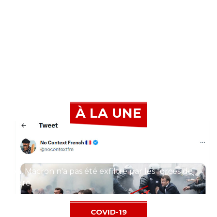
À LA UNE
Non, Macron n'a pas été exfiltré par les forces de
l'ordre
COVID-19