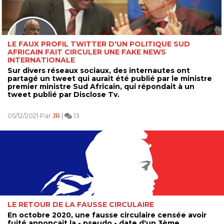
LE FAUX PROFIL TWITTER D'UN POLITIQUE SUD
AFRICAIN FAIT CIRCULER UNE FAKE NEWS
INTERNATIONALE
Sur divers réseaux sociaux, des internautes ont
partagé un tweet qui aurait été publié par le ministre
premier ministre Sud Africain, qui répondait à un
tweet publié par Disclose Tv.
05/12/2021 Par
JR
|
13
LE RETOUR DE LA FAUSSE CIRCULAIRE
En octobre 2020, une fausse circulaire censée avoir
fuité annonçait la - pseudo - date d'un 3ème