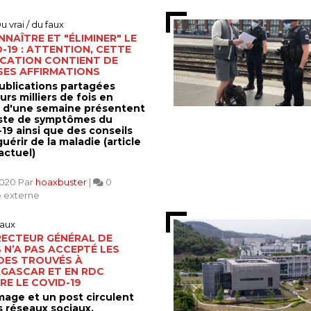
u vrai / du faux
NAÎTRE ET "ÉLIMINER" LE
-19 : ATTENTION, CETTE
ICATION CONTIENT DE
SES AFFIRMATIONS
ublications partagées
urs milliers de fois en
 d'une semaine présentent
iste de symptômes du
19 ainsi que des conseils
uérir de la maladie (article
actuel)
2020 Par
hoaxbuster
|
0
 externe
aux
RECTEUR GÉNÉRAL DE
 N’A PAS ACCEPTÉ LES
DES TROUVÉS À
GASCAR ET EN RDC
E LE COVID-19
mage et un post circulent
s réseaux sociaux,