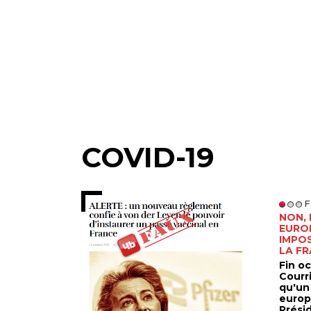
COVID-19
F
NON,
EURO
IMPOS
LA F
Fin oc
Courri
qu'un
europ
Prési