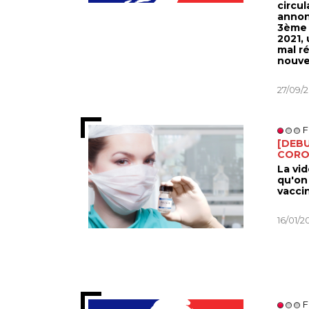
circul
annon
3ème 
2021,
mal ré
nouve
27/09/
F
[DEBU
CORO
La vid
qu'on 
vacci
16/01/2
F