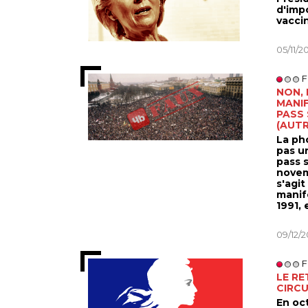
d'imp
vacci
05/11/2
F
NON, 
MANI
PASS 
(AUTR
La ph
pas u
pass s
novem
s'agit
manife
1991,
09/12/2
F
LE RE
CIRCU
En oc