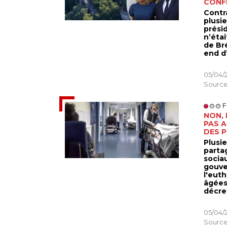
CONF
Contr
plusie
prési
n’étai
de Br
end d’
05/04/
Source
F
NON,
PAS A
DES 
Plusie
parta
socia
gouve
l'eut
âgées 
décret
05/04/
Source