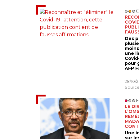
D
RECON
COVID
PUBL
FAUS
Des p
plusie
moins
une l
Covid-
pour g
AFP F
28/10/
Source
F
LE DI
L’OMS
REMÈ
MADA
CONTR
Une i
sur le