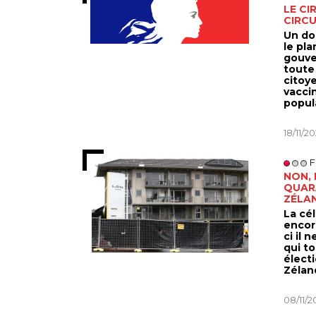
LE CI
CIRCU
Un do
le pl
gouve
toute
citoy
vacci
popul
18/11/2
F
NON, 
QUAR
ZÉLA
La cé
encore
ci il 
qui to
élect
Zéland
08/11/