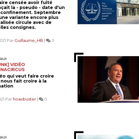
aire censée avoir fuité
çait la - pseudo - date d'un
confinement. Septembre
 une variante encore plus
alisée circule avec de
lles consignes.
2021 Par
Guillaume_HB
|
0
aux
NK] VIDÉO
NACIRCUS
éo qui veut faire croire
nous fait croire à la
nation
021 Par
hoaxbuster
|
0
aux