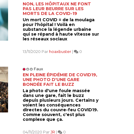
NON, LES HÔPITAUX NE FONT
PAS LEUR BEURRE SUR LES
MORTS DE LA COVID-19
Un mort COVID = de la moulaga
pour l'hôpital ! Voilà en
substance la légende urbaine
qui se répand à haute vitesse sur
les réseaux sociaux
13/11/2020 Par
hoaxbuster
|
0
Faux
EN PLEINE ÉPIDÉMIE DE COVID19,
UNE PHOTO D'UNE GARE
BONDÉE FAIT LE BUZZ
La photo d'une foule massée
dans une gare, fait le buzz
depuis plusieurs jours. Certains y
voient les conséquences
directes du couvre-feu COVID19.
Comme souvent, c'est plus
complexe que ça.
04/11/2020 Par
JR
|
0