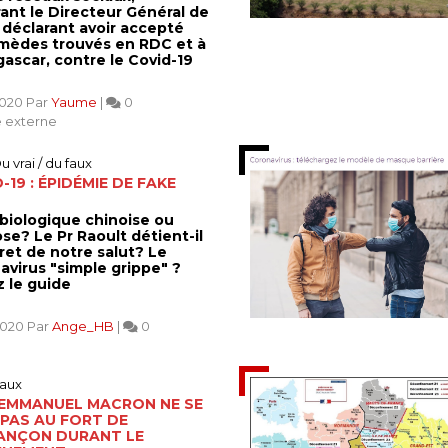
ant le Directeur Général de
 déclarant avoir accepté
emèdes trouvés en RDC et à
ascar, contre le Covid-19
2020 Par
Yaume
|
0
 externe
u vrai / du faux
-19 : ÉPIDÉMIE DE FAKE
biologique chinoise ou
se? Le Pr Raoult détient-il
ret de notre salut? Le
avirus "simple grippe" ?
z le guide
2020 Par
Ange_HB
|
0
aux
 EMMANUEL MACRON NE SE
PAS AU FORT DE
ANÇON DURANT LE