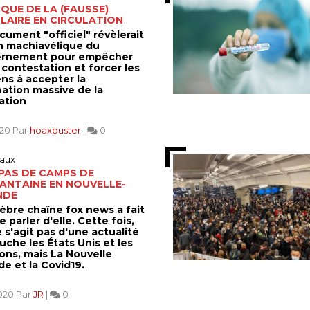
RQUE DE LA (FAUSSE)
LAIRE EN CIRCULATION
cument "officiel" révèlerait
an machiavélique du
rnement pour empêcher
 contestation et forcer les
ens à accepter la
nation massive de la
ation
020 Par
hoaxbuster
|
0
aux
PAS DE CAMPS DE
ANTAINE EN NOUVELLE-
NDE
lèbre chaîne fox news a fait
 parler d'elle. Cette fois,
ne s'agit pas d'une actualité
uche les États Unis et les
ions, mais La Nouvelle
e et la Covid19.
2020 Par
JR
|
0