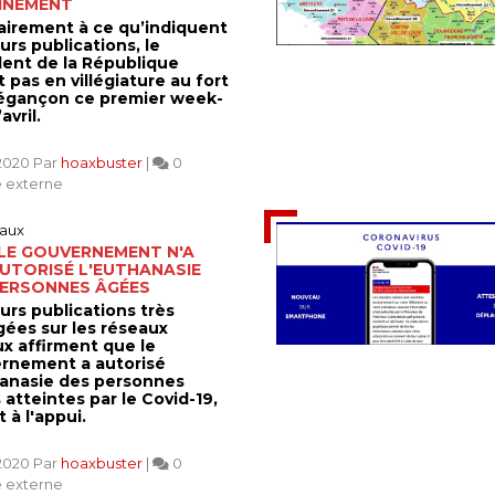
INEMENT
airement à ce qu’indiquent
urs publications, le
dent de la République
t pas en villégiature au fort
égançon ce premier week-
avril.
2020 Par
hoaxbuster
|
0
 externe
aux
 LE GOUVERNEMENT N'A
UTORISÉ L'EUTHANASIE
PERSONNES ÂGÉES
urs publications très
gées sur les réseaux
ux affirment que le
rnement a autorisé
hanasie des personnes
atteintes par le Covid-19,
 à l'appui.
2020 Par
hoaxbuster
|
0
 externe