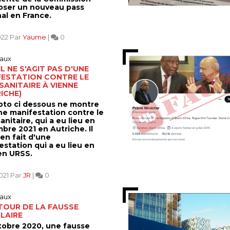
oser un nouveau pass
nal en France.
022 Par
Yaume
|
0
aux
IL NE S'AGIT PAS D'UNE
FESTATION CONTRE LE
SANITAIRE À VIENNE
ICHE)
oto ci dessous ne montre
ne manifestation contre le
anitaire, qui a eu lieu en
bre 2021 en Autriche. Il
 en fait d'une
station qui a eu lieu en
 en URSS.
021 Par
JR
|
0
aux
TOUR DE LA FAUSSE
LAIRE
tobre 2020, une fausse