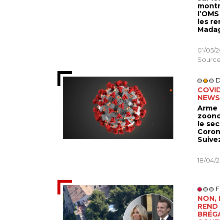
montr
l’OMS
les r
Madag
01/05/
Source
D
COVID
NEWS
Arme 
zoono
le sec
Coron
Suive
18/04/
F
NON,
REND 
BRÉG