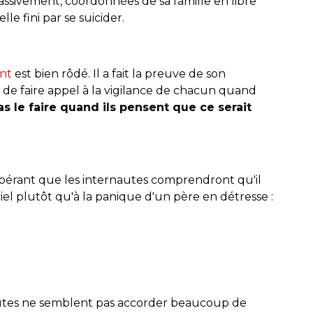
assivement, coordonnées de sa famille en libre
lle fini par se suicider.
nt
est bien rôdé. Il a fait la preuve de son
s de faire appel à la vigilance de chacun quand
as le faire quand ils pensent que ce serait
érant que les internautes comprendront qu'il
ciel plutôt qu'à la panique d'un père en détresse :
utes ne semblent pas accorder beaucoup de