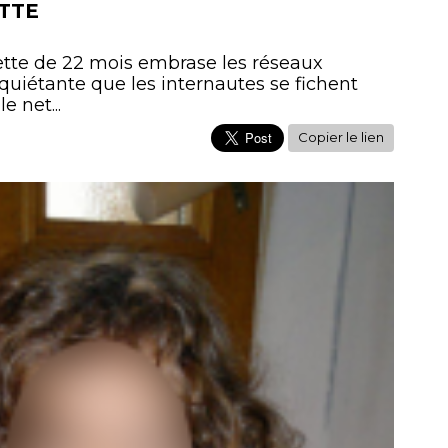
TTE
ette de 22 mois embrase les réseaux
uiétante que les internautes se fichent
e net...
Copier le lien