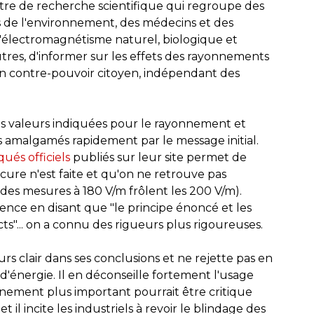
tre de recherche scientifique qui regroupe des
ns de l'environnement, des médecins et des
 l'électromagnétisme naturel, biologique et
 autres, d'informer sur les effets des rayonnements
n contre-pouvoir citoyen, indépendant des
les valeurs indiquées pour le rayonnement et
s amalgamés rapidement par le message initial.
és officiels
publiés sur leur site permet de
re n'est faite et qu'on ne retrouve pas
des mesures à 180 V/m frôlent les 200 V/m).
 en disant que "le principe énoncé et les
ts"... on a connu des rigueurs plus rigoureuses.
s clair dans ses conclusions et ne rejette pas en
'énergie. Il en déconseille fortement l'usage
nnement plus important pourrait être critique
il incite les industriels à revoir le blindage des