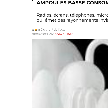
AMPOULES BASSE CONSO
Radios, écrans, téléphones, micro
qui émet des rayonnements invisi
Du vrai / du faux
01/01/2009 Par
hoaxbuster