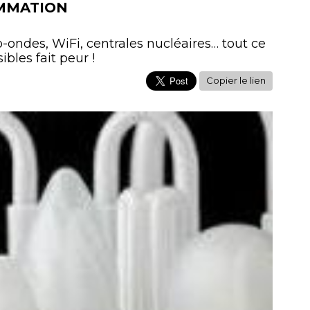
MMATION
-ondes, WiFi, centrales nucléaires… tout ce
bles fait peur !
Copier le lien