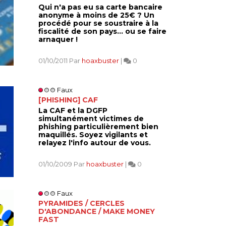
Qui n'a pas eu sa carte bancaire
anonyme à moins de 25€ ? Un
procédé pour se soustraire à la
fiscalité de son pays... ou se faire
arnaquer !
01/10/2011 Par
hoaxbuster
|
0
Faux
[PHISHING] CAF
La CAF et la DGFP
simultanément victimes de
phishing particulièrement bien
maquillés. Soyez vigilants et
relayez l'info autour de vous.
01/10/2009 Par
hoaxbuster
|
0
Faux
PYRAMIDES / CERCLES
D'ABONDANCE / MAKE MONEY
FAST