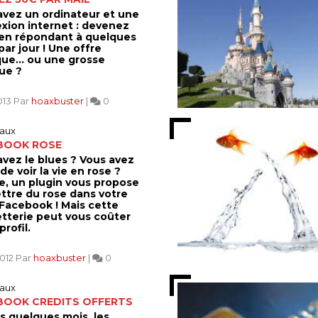
avez un ordinateur et une
xion internet : devenez
 en répondant à quelques
par jour ! Une offre
que... ou une grosse
ue ?
013 Par
hoaxbuster
|
0
aux
BOOK ROSE
avez le blues ? Vous avez
de voir la vie en rose ?
le, un plugin vous propose
ttre du rose dans votre
 Facebook ! Mais cette
tterie peut vous coûter
profil.
2012 Par
hoaxbuster
|
0
aux
BOOK CREDITS OFFERTS
s quelques mois, les