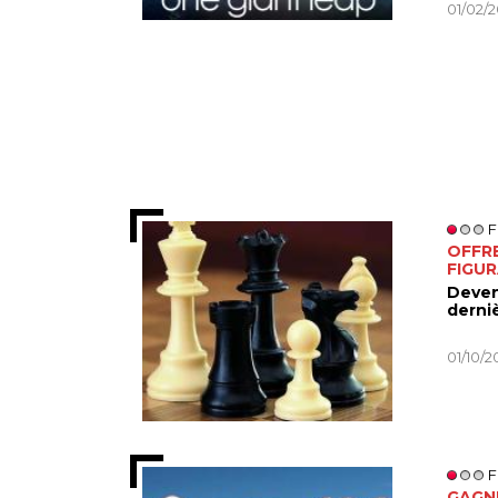
01/02/
F
OFFR
FIGU
Devene
derni
01/10/2
F
GAGNE