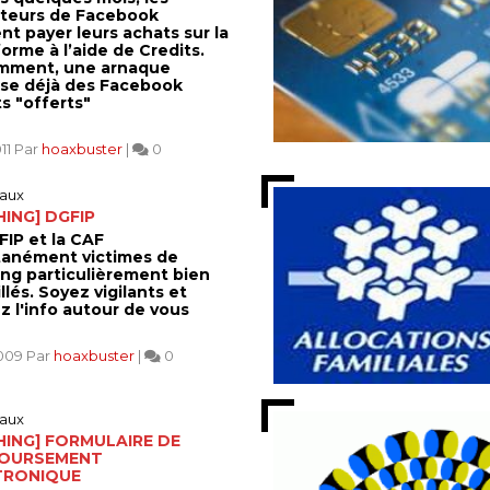
sateurs de Facebook
nt payer leurs achats sur la
orme à l’aide de Credits.
mment, une arnaque
se déjà des Facebook
s "offerts"
011 Par
hoaxbuster
|
0
aux
HING] DGFIP
FIP et la CAF
tanément victimes de
ing particulièrement bien
lés. Soyez vigilants et
z l'info autour de vous
2009 Par
hoaxbuster
|
0
aux
HING] FORMULAIRE DE
OURSEMENT
TRONIQUE