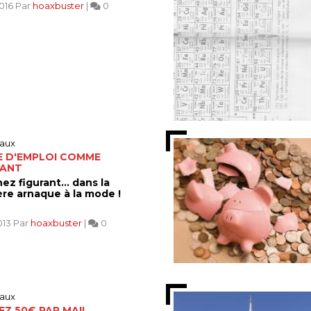
2016 Par
hoaxbuster
|
0
aux
E D'EMPLOI COMME
RANT
z figurant... dans la
ère arnaque à la mode !
013 Par
hoaxbuster
|
0
aux
Z 50€ PAR MAIL