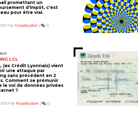
ail promettant un
ursement d'impôt, c'est
eau pour être vrai.
2009 Par
hoaxbuster
|
0
aux
ING LCL
 (ex Crédit Lyonnais) vient
bir une attaque par
ing sans précédent en 2
s. Comment se prémunir
e le vol de données privées
ternet ?
2006 Par
hoaxbuster
|
0