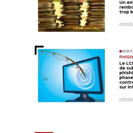
Un em
rembo
trop b
01/10/
F
PHISH
Le LCL
de su
phish
phase
contr
sur in
01/02/