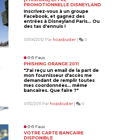
PROMOTIONNELLE DISNEYLAND
Inscrivez-vous à un groupe
Facebook, et gagnez des
entrées à Disneyland Paris... Ou
des tas d'ennuis !
01/06/2012 Par
hoaxbuster
|
0
Faux
PHISHING ORANGE 2011
"J'ai reçu un email de la part de
mon fournisseur d'accès me
demandant de remplir toutes
mes coordonnées... même
bancaires. Que faire ?"
01/12/2011 Par
hoaxbuster
|
0
Faux
VOTRE CARTE BANCAIRE
DISPONIBLE