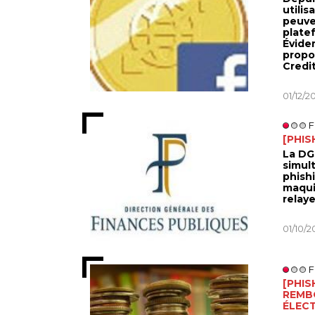
utili
peuve
platef
Évide
propo
Credit
01/12/2
F
[PHIS
La DG
simul
phish
maquil
relaye
01/10/
F
[PHIS
REMB
ÉLEC