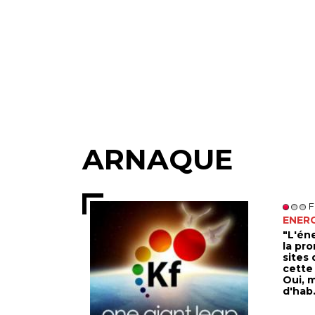
ARNAQUE
F
ENERG
"L'éne
la pr
sites 
cette 
Oui, 
d'hab