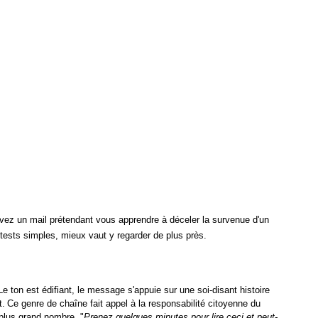
cevez un mail prétendant vous apprendre à déceler la survenue d'un
tests simples, mieux vaut y regarder de plus près.
Le ton est édifiant, le message s'appuie sur une soi-disant histoire
t.
Ce genre de chaîne fait appel à la responsabilité citoyenne du
 plus grand nombre. "
Prenez quelques minutes pour lire ceci et peut-