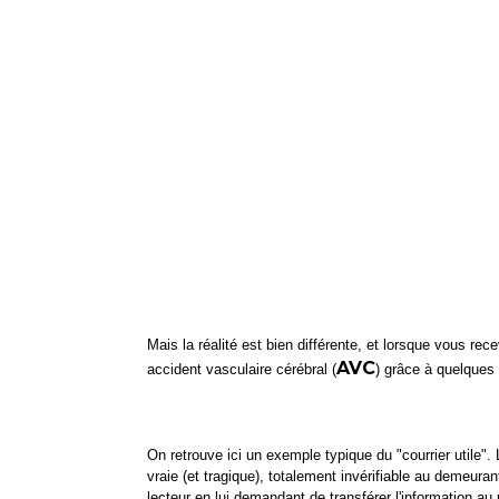
Mais la réalité est bien différente, et lorsque vous re
AVC
accident vasculaire cérébral (
) grâce à quelques 
On retrouve ici un exemple typique du "courrier utile". 
vraie (et tragique), totalement invérifiable au demeuran
lecteur en lui demandant de transférer l'information au