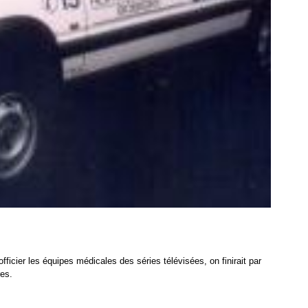
fficier les équipes médicales des séries télévisées, on finirait par
res.