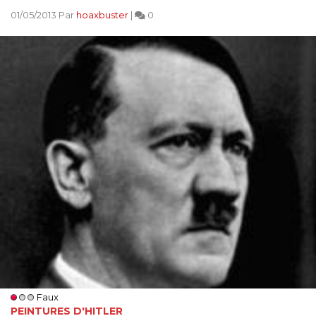
01/05/2013 Par
hoaxbuster
|
0
Faux
PEINTURES D'HITLER