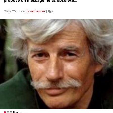
propose un message hélas obsolète...
01/11/2008 Par
hoaxbuster
|
0
Faux